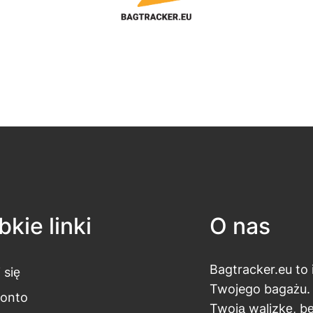
kie linki
O nas
Bagtracker.eu to
 się
Twojego bagażu.
konto
Twoją walizkę, b