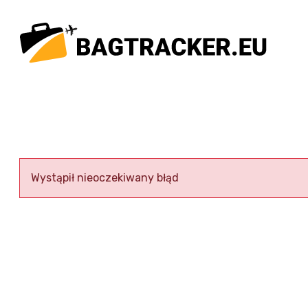
Przejdź
do
treści
Wystąpił nieoczekiwany błąd